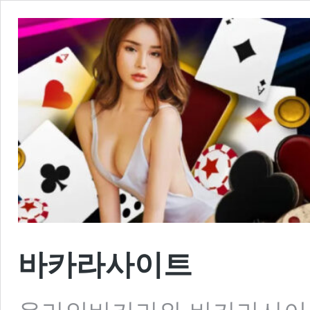
바카라사이트