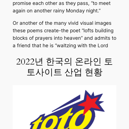
promise each other as they pass, “to meet
again on another rainy Monday night.”
Or another of the many vivid visual images
these poems create-the poet “lofts building
blocks of prayers into heaven” and admits to
a friend that he is “waltzing with the Lord
2022년 한국의 온라인 토
토사이트 산업 현황