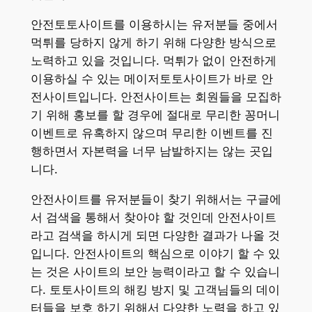
안전토토사이트를 이용하시는 유저분들 중에서
먹튀를 당하지 않게 하기 위해 다양한 방식으로
노력하고 있을 것입니다. 먹튀가 없이 안전하게
이용하실 수 있는 메이저토토사이트가 바로 안
전사이트입니다. 안전사이트는 회원들을 모집하
기 위해 홍보를 할 경우에 절대로 무리한 꽁머니
이벤트로 유혹하지 않으며 무리한 이벤트를 진
행하면서 자본력을 너무 남발하지는 않는 곳입
니다.
안전사이트를 유저분들이 찾기 위해서는 구글에
서 검색을 통해서 찾아야 할 것인데 안전사이트
라고 검색을 하시게 되면 다양한 결과가 나올 것
입니다. 안전사이트의 핵심으로 이야기 할 수 있
는 것은 사이트의 보안 능력이라고 할 수 있습니
다. 토토사이트의 해킹 방지 및 고객님들의 데이
터들을 보호 하기 위해서 다양한 노력을 하고 있