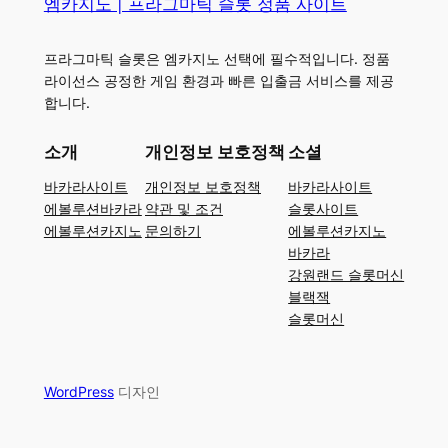
엠카지노 | 프라그마틱 슬롯 정품 사이트
프라그마틱 슬롯은 엠카지노 선택에 필수적입니다. 정품
라이선스 공정한 게임 환경과 빠른 입출금 서비스를 제공
합니다.
소개
개인정보 보호정책
소셜
바카라사이트
개인정보 보호정책
바카라사이트
에볼루션바카라
약관 및 조건
슬롯사이트
에볼루션카지노
문의하기
에볼루션카지노
바카라
강원랜드 슬롯머신
블랙잭
슬롯머신
WordPress
디자인