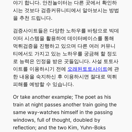
야기 합니다. 안전놀이터는 다른 곳에서 확인하
시는 것보다 검증커뮤니티에서 알아보시는 방법
을 추천 드립니다.
검증사이트들은 다양한 노하우를 바탕으로 빅데
이터 시스템을 활용하여 데이터베이스를 통해
먹튀검증을 진행하고 있으며 다른 여러 커뮤니
티에서도 가지고 있는 노하우를 궁금해 할 정도
로 능력은 인정을 받은 곳들입니다. 사설 토토사
이트를 이용하시기 전에
오래된토토사이트
에 관
한 내용을 숙지하신 후 이용하시면 절대로 먹튀
피해를 예방할 수 있습니다.
Or take another example; The poet as his
train at night passes another train going the
same way-watches himself in the passing
windows, full of thought, doubled by
reflection; and the two Kim, Yuhn-Boks