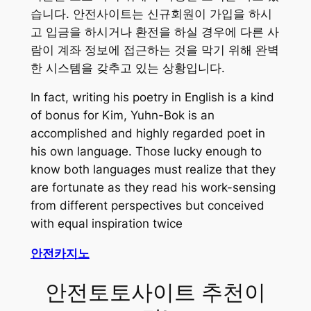
습니다. 안전사이트는 신규회원이 가입을 하시
고 입금을 하시거나 환전을 하실 경우에 다른 사
람이 계좌 정보에 접근하는 것을 막기 위해 완벽
한 시스템을 갖추고 있는 상황입니다.
In fact, writing his poetry in English is a kind
of bonus for Kim, Yuhn-Bok is an
accomplished and highly regarded poet in
his own language. Those lucky enough to
know both languages must realize that they
are fortunate as they read his work-sensing
from different perspectives but conceived
with equal inspiration twice
안전카지노
안전토토사이트 추천이