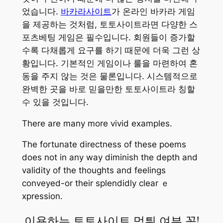
었습니다.
바카라사이트
가 온라인 바카라 게임
을 제공하는 것처럼, 토토사이트라면 다양한 스
포츠베팅 게임은 필수입니다. 회원들이 증가할
수록 다채롭게 요구를 하기 때문에 더욱 그런 상
황입니다. 기본적인 게임이나 룰을 마련하여 혼
동을 주지 않는 것은 물론입니다. 시스템적으로
완벽한 곳을 바로 믿을만한 토토사이트라 칭할
수 있을 것입니다.
There are many more vivid examples.
The fortunate directness of these poems
does not in any way diminish the depth and
validity of the thoughts and feelings
conveyed-or their splendidly clear ｅ
xpression.
이용하는 토토사이트 먹튀 여부 꼭!