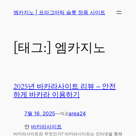
콘
엠카지노 | 프라그마틱 슬롯 정품 사이트
텐
츠
로
바
[태그:]
엠카지노
로
가
기
2025년 바카라사이트 리뷰 – 안전
하게 바카라 이용하기
7월 16, 2025
—
area24
제공
안
바카라사이트
바카라사이트란 무엇인가? 바카라사이트는 인터넷을 통해