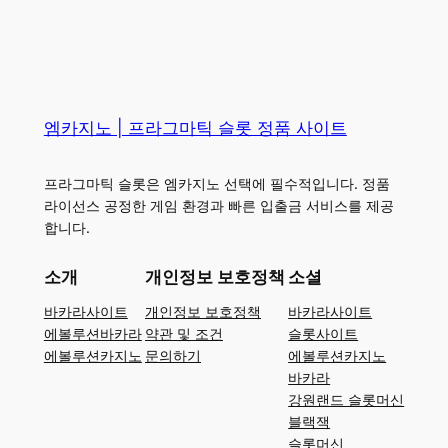
엠카지노 | 프라그마틱 슬롯 정품 사이트
프라그마틱 슬롯은 엠카지노 선택에 필수적입니다. 정품
라이선스 공정한 게임 환경과 빠른 입출금 서비스를 제공
합니다.
소개
개인정보 보호정책
소셜
바카라사이트
개인정보 보호정책
바카라사이트
에볼루션바카라
약관 및 조건
슬롯사이트
에볼루션카지노
문의하기
에볼루션카지노
바카라
강원랜드 슬롯머신
블랙잭
슬롯머신