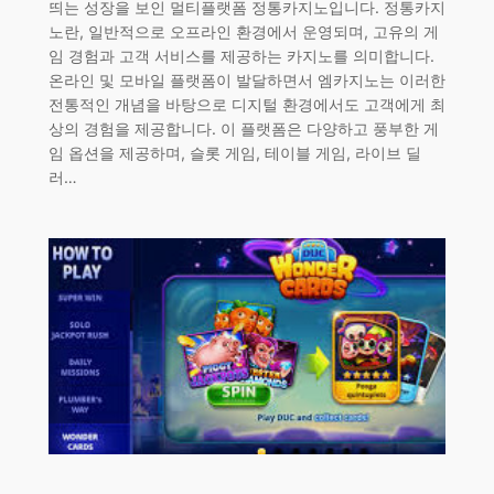
띄는 성장을 보인 멀티플랫폼 정통카지노입니다. 정통카지
노란, 일반적으로 오프라인 환경에서 운영되며, 고유의 게
임 경험과 고객 서비스를 제공하는 카지노를 의미합니다.
온라인 및 모바일 플랫폼이 발달하면서 엠카지노는 이러한
전통적인 개념을 바탕으로 디지털 환경에서도 고객에게 최
상의 경험을 제공합니다. 이 플랫폼은 다양하고 풍부한 게
임 옵션을 제공하며, 슬롯 게임, 테이블 게임, 라이브 딜
러…