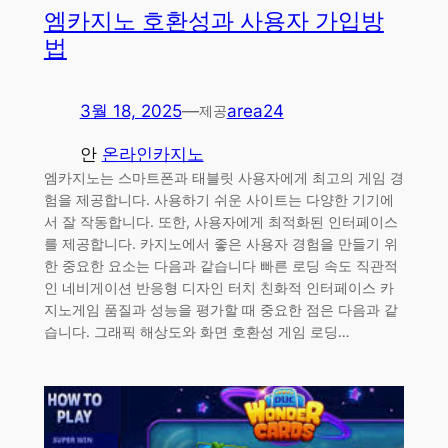
엠카지노 호환성과 사용자 가입방
법
3월 18, 2025
—
area24
제공
안
온라인카지노
엠카지노는 스마트폰과 태블릿 사용자에게 최고의 게임 경
험을 제공합니다. 사용하기 쉬운 사이트는 다양한 기기에
서 잘 작동합니다. 또한, 사용자에게 최적화된 인터페이스
를 제공합니다. 카지노에서 좋은 사용자 경험을 만들기 위
한 중요한 요소는 다음과 같습니다 빠른 로딩 속도 직관적
인 네비게이션 반응형 디자인 터치 친화적 인터페이스 카
지노게임 품질과 성능을 평가할 때 중요한 점은 다음과 같
습니다. 그래픽 해상도와 화면 호환성 게임 로딩…