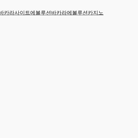
바카라사이트
에볼루션바카라
에볼루션카지노